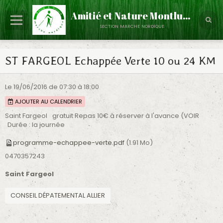
Amitié et Nature Montluçon
section marche nordique
Page d'accueil
ST FARGEOL Echappée Verte 10 ou 24 KM
Annuaire
Vidéos
Le 19/06/2016
de 07:30
à 18:00
AJOUTER AU CALENDRIER
Saint Fargeol
gratuit Repas 10€ à réserver à l'avance (VOIR
Durée : la journée
programme-echappee-verte.pdf
(1.91 Mo)
0470357243
Saint Fargeol
CONSEIL DÉPATEMENTAL ALLIER