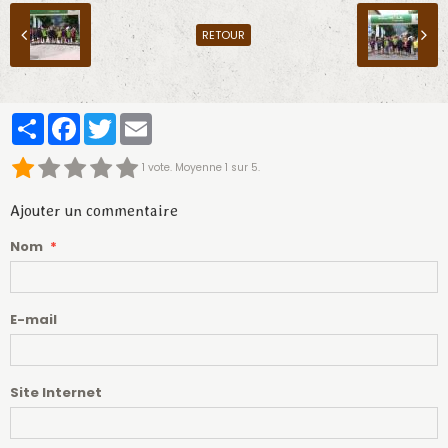
RETOUR
Partager
Facebook
Twitter
Email
1
vote. Moyenne
1
sur 5.
Ajouter un commentaire
Nom
E-mail
Site Internet