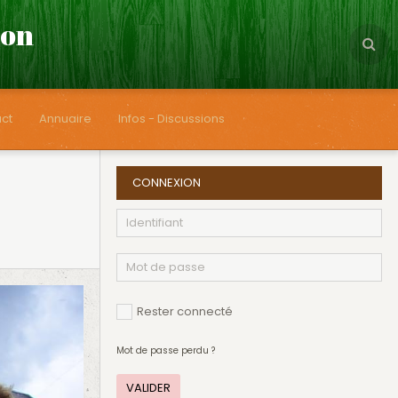
çon
ct
Annuaire
Infos - Discussions
CONNEXION
Rester connecté
Mot de passe perdu ?
VALIDER