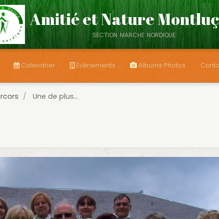
Amitié et Nature Montlu
section marche nordique
Calendrier
Évènements
Albums Photos
Conta
rcors
Une de plus...