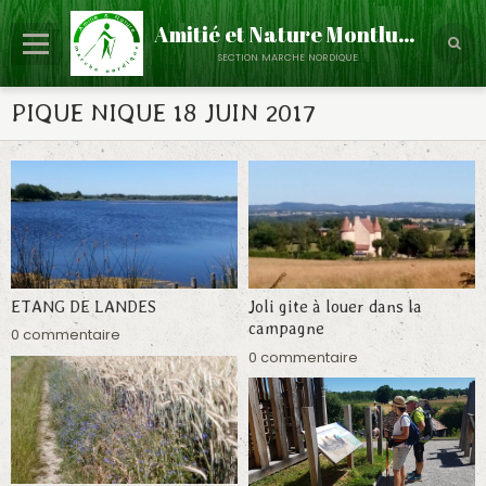
Amitié et Nature Montluçon
section marche nordique
Accueil
PIQUE NIQUE 18 JUIN 2017
Le Club
Partenaires
Calendrier
Évènements
ETANG DE LANDES
Joli gite à louer dans la
Albums Photos
campagne
0 commentaire
Contact
0 commentaire
Annuaire
Infos - Discussions