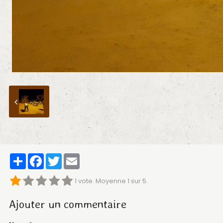
Partager
Facebook
Twitter
Email
1
vote. Moyenne
1
sur 5.
Ajouter un commentaire