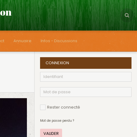
çon
ct
Annuaire
Infos - Discussions
CONNEXION
Rester connecté
Mot de passe perdu ?
VALIDER