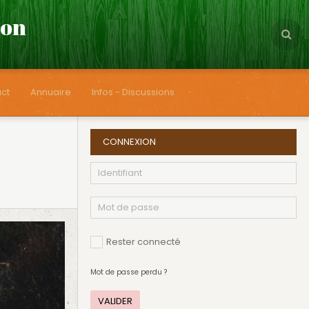
çon
ct
Annuaire
Infos - Discussions
CONNEXION
Rester connecté
Mot de passe perdu ?
VALIDER