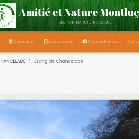
Amitié et Nature Montlu
section marche nordique
Calendrier
Évènements
Albums Photos
Conta
CHANCELADE
Etang de Chancelade