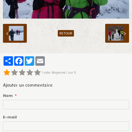
RETOUR
Partager
Facebook
Twitter
Email
1
vote. Moyenne
1
sur 5.
Ajouter un commentaire
Nom
E-mail