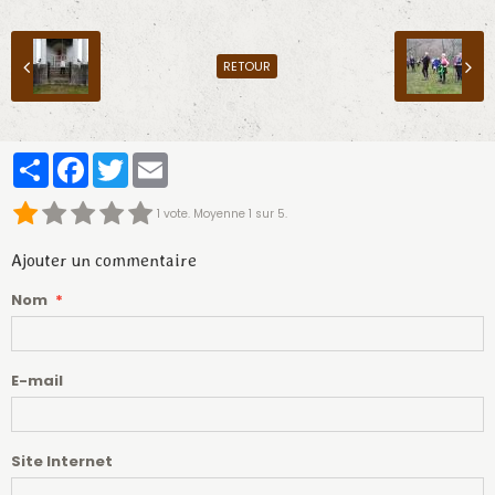
RETOUR
Partager
Facebook
Twitter
Email
1
vote. Moyenne
1
sur 5.
Ajouter un commentaire
Nom
E-mail
Site Internet