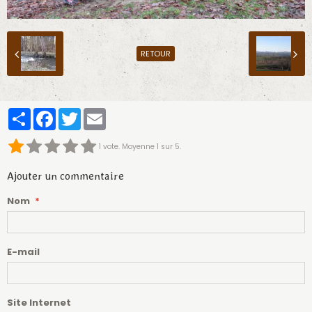
RETOUR
Partager
Facebook
Twitter
Email
1
vote. Moyenne
1
sur 5.
Ajouter un commentaire
Nom
E-mail
Site Internet