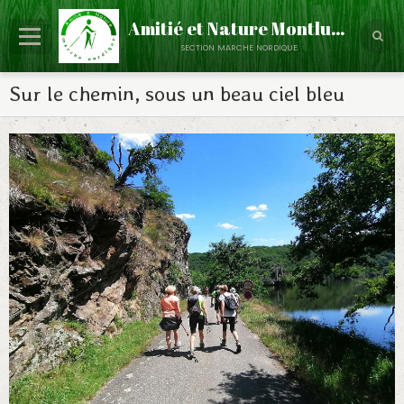
Amitié et Nature Montluçon
section marche nordique
Accueil
Sur le chemin, sous un beau ciel bleu
Le Club
Partenaires
Calendrier
Évènements
Albums Photos
Contact
Annuaire
Infos - Discussions