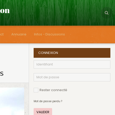
çon
ct
Annuaire
Infos - Discussions
CONNEXION
es
Rester connecté
Mot de passe perdu ?
VALIDER