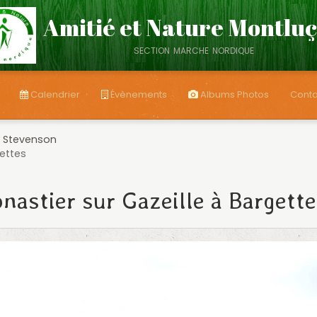
Amitié et Nature Montlu
section marche nordique
Calendrier
Évènements
Albums Photos
Conta
 Stevenson
ettes
nastier sur Gazeille à Bargett