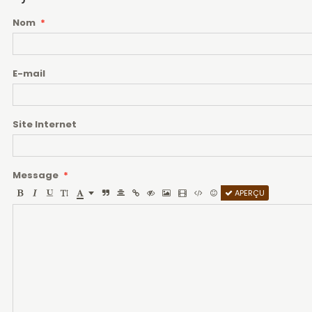
Nom
E-mail
Site Internet
Message
APERÇU