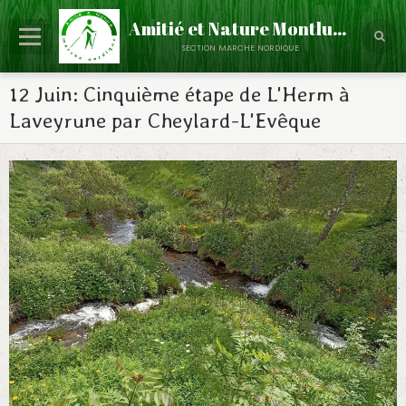
Amitié et Nature Montluçon
section marche nordique
Accueil
12 Juin: Cinquième étape de L'Herm à
Laveyrune par Cheylard-L'Evêque
Le Club
Partenaires
Calendrier
Évènements
Albums Photos
Contact
Annuaire
Infos - Discussions