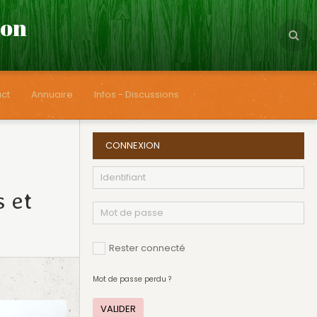
çon
ct
Annuaire
Infos - Discussions
CONNEXION
s et
Rester connecté
Mot de passe perdu ?
VALIDER