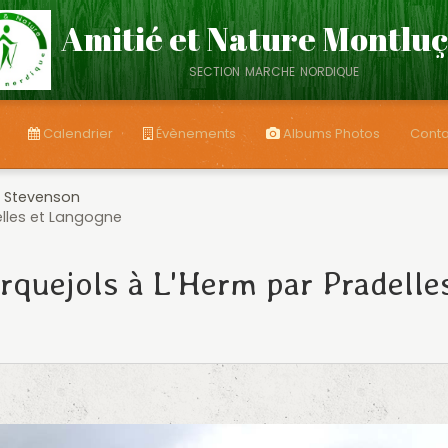
Amitié et Nature Montlu
section marche nordique
Calendrier
Évènements
Albums Photos
Conta
 Stevenson
elles et Langogne
rquejols à L'Herm par Pradelle