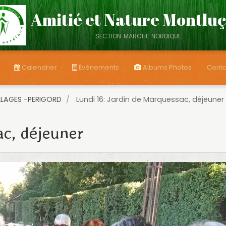
Amitié et Nature Montlu
section marche nordique
Calendrier
Évènements
Albums Photos
Conta
LLAGES -PERIGORD
Lundi 16: Jardin de Marquessac, déjeuner
ac, déjeuner