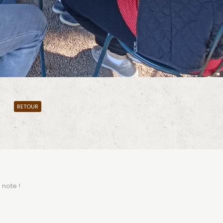
RETOUR
 note !