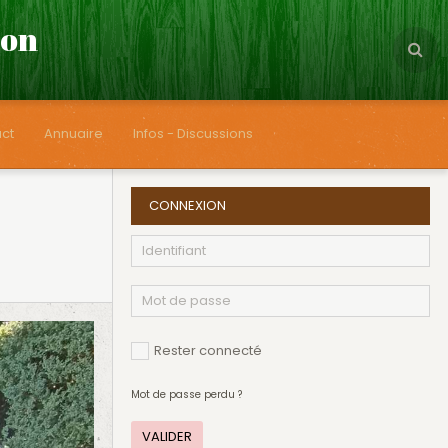
çon
ct
Annuaire
Infos - Discussions
CONNEXION
Rester connecté
Mot de passe perdu ?
VALIDER