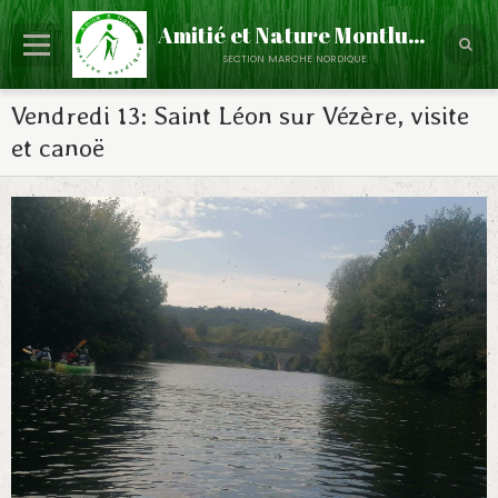
Amitié et Nature Montluçon
section marche nordique
Accueil
Vendredi 13: Saint Léon sur Vézère, visite
et canoë
Le Club
Partenaires
Calendrier
Évènements
Albums Photos
Contact
Annuaire
Infos - Discussions