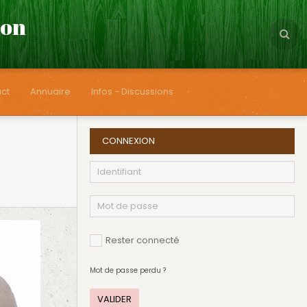
çon
ct
Annuaire
Infos - Discussions
CONNEXION
Rester connecté
Mot de passe perdu ?
VALIDER