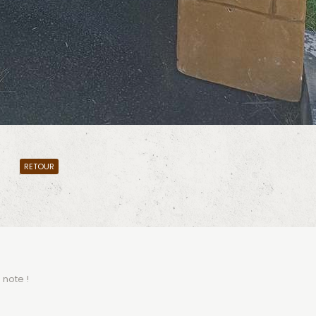
RETOUR
 note !