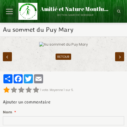
Amitié et Nature Montluçon
section marche nordique
Accueil
Au sommet du Puy Mary
Le Club
Partenaires
RETOUR
Calendrier
Évènements
Partager
Facebook
Twitter
Email
Albums Photos
1
vote. Moyenne
1
sur 5.
Contact
Ajouter un commentaire
Annuaire
Nom
Infos - Discussions