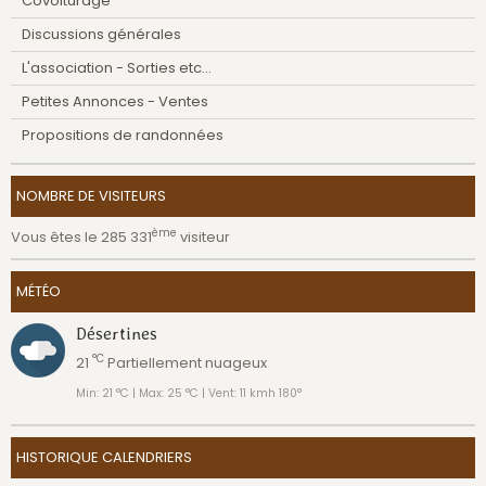
Covoiturage
Discussions générales
L'association - Sorties etc...
Petites Annonces - Ventes
Propositions de randonnées
NOMBRE DE VISITEURS
ème
Vous êtes le 285 331
visiteur
MÉTÉO
Désertines
°C
21
Partiellement nuageux
Min: 21 °C | Max: 25 °C | Vent: 11 kmh 180°
HISTORIQUE CALENDRIERS