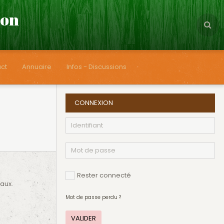
çon
ct
Annuaire
Infos - Discussions
CONNEXION
Rester connecté
taux.
Mot de passe perdu ?
VALIDER