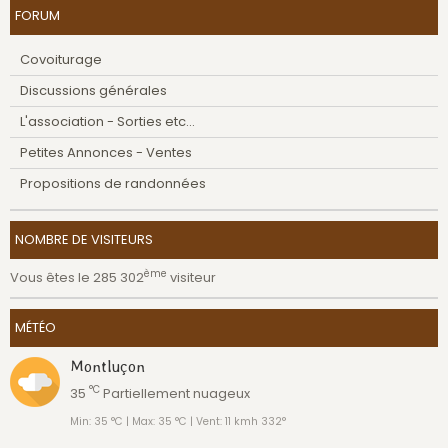
FORUM
Covoiturage
Discussions générales
L'association - Sorties etc...
Petites Annonces - Ventes
Propositions de randonnées
NOMBRE DE VISITEURS
ème
Vous êtes le 285 302
visiteur
MÉTÉO
Montluçon
°C
35
Partiellement nuageux
Min: 35 °C | Max: 35 °C | Vent: 11 kmh 332°