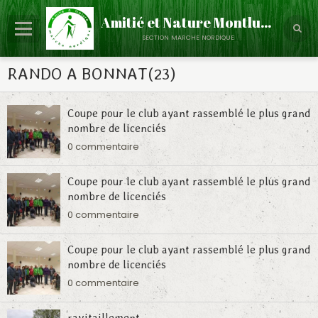
Amitié et Nature Montluçon
section marche nordique
Accueil
RANDO A BONNAT(23)
Le Club
Coupe pour le club ayant rassemblé le plus grand
Partenaires
nombre de licenciés
0 commentaire
Calendrier
Évènements
Coupe pour le club ayant rassemblé le plus grand
nombre de licenciés
Albums Photos
0 commentaire
Contact
Coupe pour le club ayant rassemblé le plus grand
Annuaire
nombre de licenciés
0 commentaire
Infos - Discussions
ravitaillement