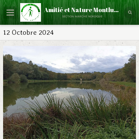
Amitié et Nature Montluçon
section marche nordique
Accueil
12 Octobre 2024
Le Club
Partenaires
Calendrier
Évènements
Albums Photos
Contact
Annuaire
Infos - Discussions