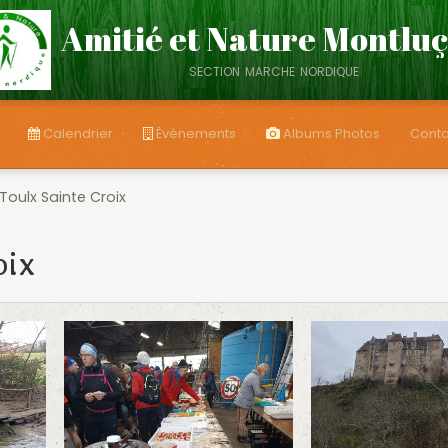
Amitié et Nature Montlu
section marche nordique
Calendrier
Évènements
Albums Photos
Conta
Toulx Sainte Croix
oix