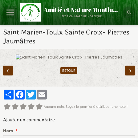
Amitié et Nature Montluçon
section marche nordique
Accueil
Saint Marien-Toulx Sainte Croix- Pierres
Jaumâtres
Le Club
Partenaires
Calendrier
RETOUR
Évènements
Albums Photos
Partager
Facebook
Twitter
Email
Contact
Aucune note. Soyez le premier à attribuer une note !
Annuaire
Ajouter un commentaire
Infos - Discussions
Nom